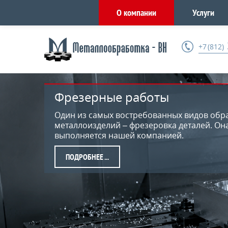
О компании
Услуги
+7 (812)
Фрезерные работы
Шлифовальные работы по м
Один из самых востребованных видов обр
Компания «Металлообработка — ВН» предл
металлоизделий – фрезеровка деталей. Он
шлифовки изделий. Работы предусматрива
выполняется нашей компанией.
изделий тонкого слоя металла ...
ПОДРОБНЕЕ ...
ПОДРОБНЕЕ ...