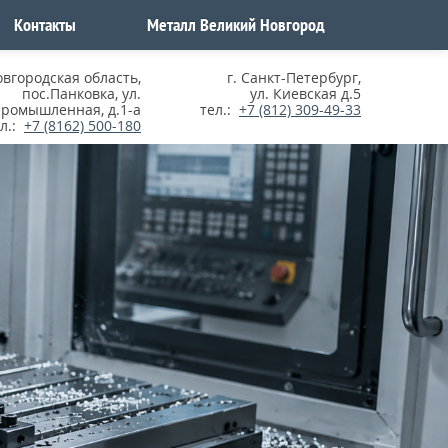
Контакты
Металл Великий Новгород
овгородская область
,
г. Санкт-Петербург
,
пос.Панковка, ул.
ул. Киевская д.5
ромышленная, д.1-а
тел.:
+7 (812) 309-49-33
ел.:
+7 (8162) 500-180