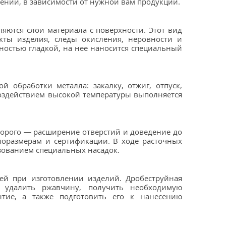
ении, в зависимости от нужной вам продукции.
ются слои материала с поверхности. Этот вид
кты изделия, следы окисления, неровности и
лностью гладкой, на нее наносится специальный
 обработки металла: закалку, отжиг, отпуск,
оздействием высокой температуры выполняется
торого — расширение отверстий и доведение до
поразмерам и сертификации. В ходе расточных
зованием специальных насадок.
ей при изготовлении изделий. Дробеструйная
ь, удалить ржавчину, получить необходимую
ытие, а также подготовить его к нанесению