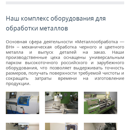
ПРОДУКЦИЯ
Наш комплекс оборудования для
ПРОИЗВОДСТВО
обработки металлов
СТАТЬИ
Основная сфера деятельности «Металлообработка —
ВН» – механическая обработка черного и цветного
металла и выпуск деталей на заказ. Наши
Расточные работы
производственные цеха оснащены универсальным
парком высокоточного российского и зарубежного
Фрезерная обработка
оборудования, что позволяет выдерживать точность
размеров, получать поверхности требуемой чистоты и
Услуги ЧПУ
сокращать затраты времени на изготовление
продукции.
Изготовление шестерен на заказ
Услуги металлообработки
Фрезеровка ЧПУ
...