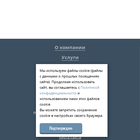
О компании
Услуги
Статьи
Мы используем файлы cookie (файлы
с данными о прошлых посещениях
Контакты
сайта). Продолжая использовать
198084
,
г. Санкт-Петербург
,
сайт, вы соглашаетесь с
Политикой
ул. Киевская д.5
конфиденциальности
и
использованием нами этих файлов
тел.:
+7 (812) 309-49-33
cookie.
173526
,
Новгородская область
,
Вы можете запретить сохранение
пос.Панковка, ул. Промышленная, д.1-а
cookie в настройках своего браузера.
тел.:
+7 (8162) 500-180
Подтверждаю
mail@metalloobrabotkaspb.ru
Карта сайта