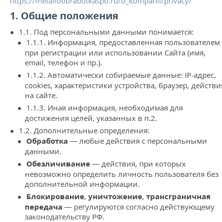
https://metalloobrabotkaspb.ru/o_kompanii/privacy/
КОНТАКТЫ
1. Общие положения
МЕТАЛЛ ВЕЛИКИЙ НОВГОРОД
1.1. Под персональными данными понимается:
1.1.1. Информация, предоставленная пользователем
при регистрации или использовании Сайта (имя,
email, телефон и пр.).
1.1.2. Автоматически собираемые данные: IP-адрес,
cookies, характеристики устройства, браузер, действи
на сайте.
1.1.3. Иная информация, необходимая для
достижения целей, указанных в п.2.
1.2. Дополнительные определения:
Обработка
— любые действия с персональными
данными.
Обезличивание
— действия, при которых
невозможно определить личность пользователя без
дополнительной информации.
Блокирование
,
уничтожение
,
трансграничная
передача
— регулируются согласно действующему
законодательству РФ.