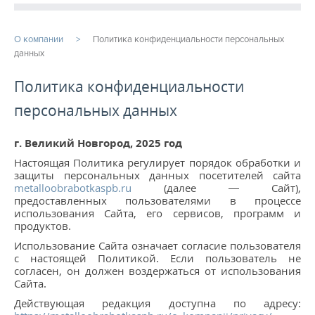
ПРОДУКЦИЯ
О компании
Политика конфиденциальности персональных
данных
ПРОИЗВОДСТВО
Политика конфиденциальности
СТАТЬИ
персональных данных
Расточные работы
г. Великий Новгород, 2025 год
Фрезерная обработка
Настоящая Политика регулирует порядок обработки и
защиты персональных данных посетителей сайта
Услуги ЧПУ
metalloobrabotkaspb.ru
(далее — Сайт),
предоставленных пользователями в процессе
Изготовление шестерен на заказ
использования Сайта, его сервисов, программ и
продуктов.
Услуги металлообработки
Использование Сайта означает согласие пользователя
с настоящей Политикой. Если пользователь не
Фрезеровка ЧПУ
согласен, он должен воздержаться от использования
Сайта.
...
Действующая редакция доступна по адресу: