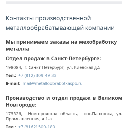
ПРОДУКЦИЯ
Контакты производственной
ПРОИЗВОДСТВО
металлообрабатывающей компании
СТАТЬИ
Мы принимаем заказы на мехобработку
металла
Расточные работы
Отдел продаж в Санкт-Петербурге:
Фрезерная обработка
198084
,
г. Санкт-Петербург
,
ул. Киевская д.5
Услуги ЧПУ
Тел.:
+7 (812) 309-49-33
E-mail:
mail@metalloobrabotkaspb.ru
Изготовление шестерен на заказ
Услуги металлообработки
Производство и отдел продаж в Великом
Новгороде:
Фрезеровка ЧПУ
173526
,
Новгородская область
,
пос.Панковка, ул.
...
Промышленная, д.1-а
Тел.:
+7 (8162) 500-180
,