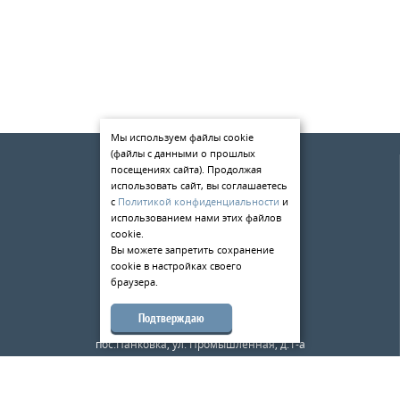
Мы используем файлы cookie
(файлы с данными о прошлых
О компании
посещениях сайта). Продолжая
Услуги
использовать сайт, вы соглашаетесь
с
Политикой конфиденциальности
и
Статьи
использованием нами этих файлов
cookie.
Контакты
Вы можете запретить сохранение
cookie в настройках своего
198084
,
г. Санкт-Петербург
,
браузера.
ул. Киевская д.5
тел.:
+7 (812) 309-49-33
Подтверждаю
173526
,
Новгородская область
,
пос.Панковка, ул. Промышленная, д.1-а
тел.:
+7 (8162) 500-180
mail@metalloobrabotkaspb.ru