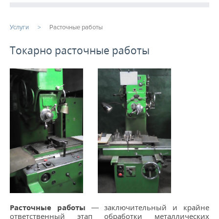
ПРОДУКЦИЯ
Услуги
Расточные работы
ПРОИЗВОДСТВО
Токарно расточные работы
СТАТЬИ
Расточные работы
Фрезерная обработка
Услуги ЧПУ
Изготовление шестерен на заказ
Услуги металлообработки
Фрезеровка ЧПУ
...
Расточные работы
— заключительный и крайне
ответственный этап обработки металлических