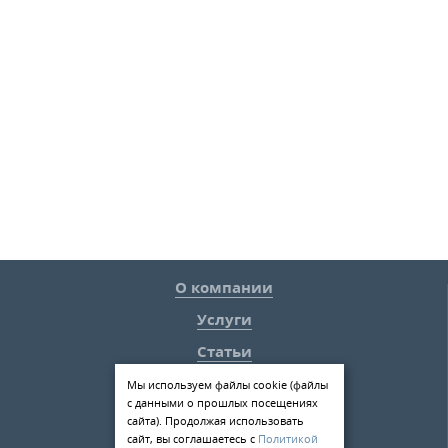
О компании
Услуги
Статьи
Контакты
Мы используем файлы cookie (файлы
с данными о прошлых посещениях
198084
,
г. Санкт-Петербург
,
сайта). Продолжая использовать
ул. Киевская д.5
сайт, вы соглашаетесь с
Политикой