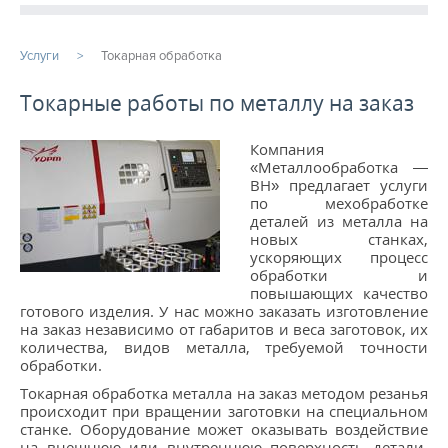
ПРОДУКЦИЯ
Услуги
Токарная обработка
ПРОИЗВОДСТВО
Токарные работы по металлу на заказ
СТАТЬИ
Компания
«Металлообработка —
Расточные работы
ВН» предлагает услуги
по мехобработке
деталей из металла на
Фрезерная обработка
новых станках,
ускоряющих процесс
Услуги ЧПУ
обработки и
повышающих качество
Изготовление шестерен на заказ
готового изделия. У нас можно заказать изготовление
на заказ независимо от габаритов и веса заготовок, их
Услуги металлообработки
количества, видов металла, требуемой точности
обработки.
Фрезеровка ЧПУ
Токарная обработка металла на заказ методом резанья
происходит при вращении заготовки на специальном
...
станке. Оборудование может оказывать воздействие
на внешнюю или внутреннюю поверхность детали,