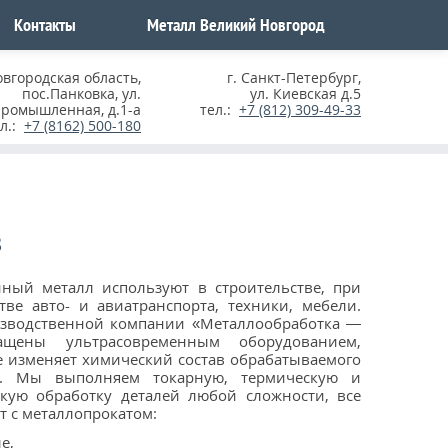
Контакты
Металл Великий Новгород
овгородская область
,
г. Санкт-Петербург
,
пос.Панковка, ул.
ул. Киевская д.5
ромышленная, д.1-а
тел.:
+7 (812) 309-49-33
ел.:
+7 (8162) 500-180
з
ный металл используют в строительстве, при
тве авто- и авиатранспорта, техники, мебели.
изводственной компании «Металлообработка —
щены ультрасовременным оборудованием,
е изменяет химический состав обрабатываемого
а. Мы выполняем токарную, термическую и
кую обработку деталей любой сложности, все
т с металлопрокатом:
е,