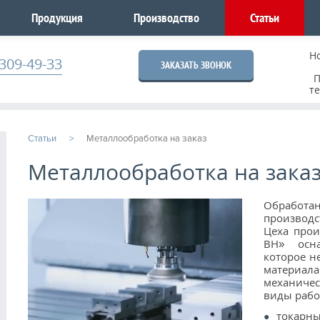
Продукция
Производство
Статьи
Н
309-49-33
ЗАКАЗАТЬ ЗВОНОК
П
т
Статьи
Металлообработка на заказ
Металлообработка на зака
Обработан
производс
Цеха про
ВН» осна
которое н
материал
механичес
виды рабо
токарны