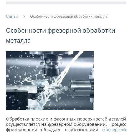
ПРОДУКЦИЯ
Статьи
Особенности фрезерной обработки металла
ПРОИЗВОДСТВО
Особенности фрезерной обработки
металла
СТАТЬИ
Расточные работы
Фрезерная обработка
Услуги ЧПУ
Изготовление шестерен на заказ
Услуги металлообработки
Фрезеровка ЧПУ
Обработка плоских и фасонных поверхностей деталей
...
осуществляется на фрезерном оборудовании. Процесс
фрезерования обладает особенностями
фрезерной