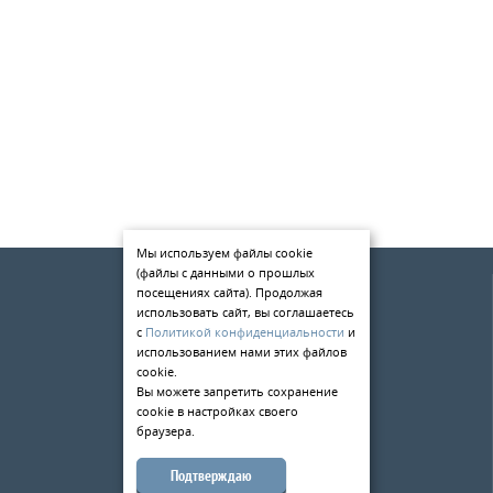
Мы используем файлы cookie
(файлы с данными о прошлых
О компании
посещениях сайта). Продолжая
Услуги
использовать сайт, вы соглашаетесь
с
Политикой конфиденциальности
и
Статьи
использованием нами этих файлов
cookie.
Контакты
Вы можете запретить сохранение
cookie в настройках своего
198084
,
г. Санкт-Петербург
,
браузера.
ул. Киевская д.5
тел.:
+7 (812) 309-49-33
Подтверждаю
173526
,
Новгородская область
,