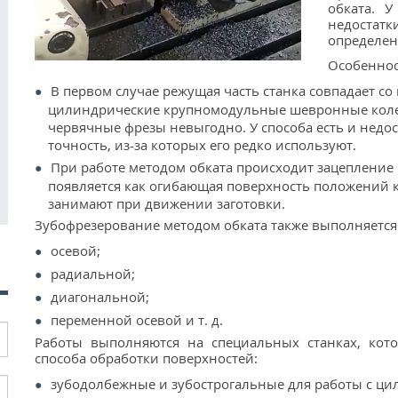
обката. 
недостат
определен
Особеннос
В первом случае режущая часть станка совпадает с
цилиндрические крупномодульные шевронные колеса
червячные фрезы невыгодно. У способа есть и недо
точность, из-за которых его редко используют.
При работе методом обката происходит зацепление 
появляется как огибающая поверхность положений 
занимают при движении заготовки.
Зубофрезерование методом обката также выполняется
осевой;
радиальной;
диагональной;
переменной осевой и т. д.
Работы выполняются на специальных станках, кот
способа обработки поверхностей:
зубодолбежные и зубострогальные для работы с ц