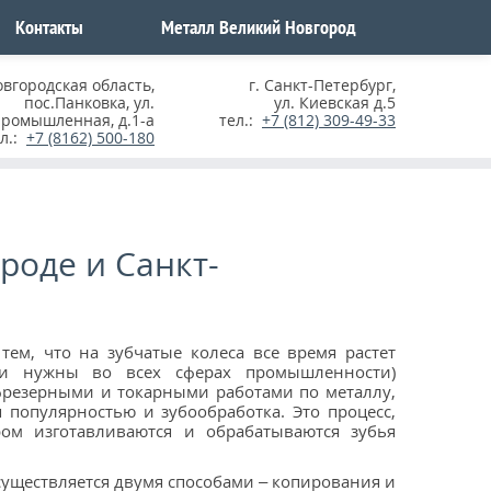
Контакты
Металл Великий Новгород
овгородская область
,
г. Санкт-Петербург
,
пос.Панковка, ул.
ул. Киевская д.5
ромышленная, д.1-а
тел.:
+7 (812) 309-49-33
ел.:
+7 (8162) 500-180
роде и Санкт-
 тем, что на зубчатые колеса все время растет
ни нужны во всех сферах промышленности)
фрезерными и токарными работами по металлу,
я популярностью и зубообработка. Это процесс,
ром изготавливаются и обрабатываются зубья
существляется двумя способами – копирования и