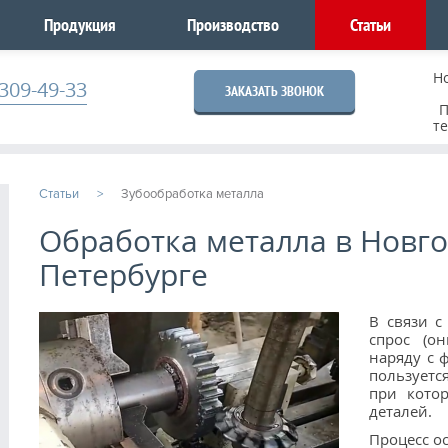
Продукция
Производство
Статьи
Н
309-49-33
ЗАКАЗАТЬ ЗВОНОК
П
т
Статьи
Зубообработка металла
Обработка металла в Новго
Петербурге
В связи с
спрос (о
наряду с 
пользуетс
при кото
деталей.
Процесс о