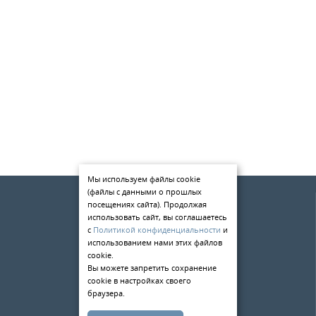
Мы используем файлы cookie
(файлы с данными о прошлых
О компании
посещениях сайта). Продолжая
Услуги
использовать сайт, вы соглашаетесь
с
Политикой конфиденциальности
и
Статьи
использованием нами этих файлов
cookie.
Контакты
Вы можете запретить сохранение
cookie в настройках своего
198084
,
г. Санкт-Петербург
,
браузера.
ул. Киевская д.5
тел.:
+7 (812) 309-49-33