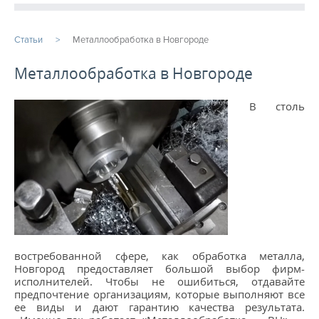
ПРОДУКЦИЯ
Статьи
Металлообработка в Новгороде
ПРОИЗВОДСТВО
Металлообработка в Новгороде
СТАТЬИ
В столь
Расточные работы
Фрезерная обработка
Услуги ЧПУ
Изготовление шестерен на заказ
Услуги металлообработки
востребованной сфере, как обработка металла,
Фрезеровка ЧПУ
Новгород предоставляет большой выбор фирм-
исполнителей. Чтобы не ошибиться, отдавайте
...
предпочтение организациям, которые выполняют все
ее виды и дают гарантию качества результата.