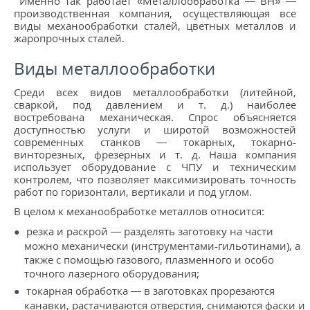
Именно так работает «Металлообработка — ВН» —
КОНТАКТЫ
производственная компания, осуществляющая все
виды механообработки сталей, цветных металлов и
жаропрочных сталей.
МЕТАЛЛ ВЕЛИКИЙ НОВГОРОД
Виды металлообработки
Среди всех видов металлообработки (литейной,
сваркой, под давлением и т. д.) наиболее
востребована механическая. Спрос объясняется
доступностью услуги и широтой возможностей
современных станков — токарных, токарно-
винторезных, фрезерных и т. д. Наша компания
использует оборудование с ЧПУ и техническим
контролем, что позволяет максимизировать точность
работ по горизонтали, вертикали и под углом.
В целом к механообработке металлов относится:
резка и раскрой — разделять заготовку на части
можно механически (инструментами-гильотинами), а
также с помощью газового, плазменного и особо
точного лазерного оборудования;
токарная обработка — в заготовках прорезаются
канавки, растачиваются отверстия, снимаются фаски и