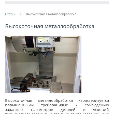
ПРОДУКЦИЯ
Статьи
Высокоточная металлообработка
ПРОИЗВОДСТВО
Высокоточная металлообработка
СТАТЬИ
Расточные работы
Фрезерная обработка
Услуги ЧПУ
Изготовление шестерен на заказ
Услуги металлообработки
Фрезеровка ЧПУ
Высокоточная металлообработка характеризуется
...
повышенными требованиями к соблюдению
заданных параметров деталей и условий