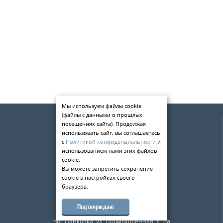
Мы используем файлы cookie
(файлы с данными о прошлых
О компании
посещениях сайта). Продолжая
Услуги
использовать сайт, вы соглашаетесь
с
Политикой конфиденциальности
и
Статьи
использованием нами этих файлов
cookie.
Контакты
Вы можете запретить сохранение
cookie в настройках своего
198084
,
г. Санкт-Петербург
,
браузера.
ул. Киевская д.5
тел.:
+7 (812) 309-49-33
Подтверждаю
173526
,
Новгородская область
,
пос.Панковка, ул. Промышленная, д.1-а