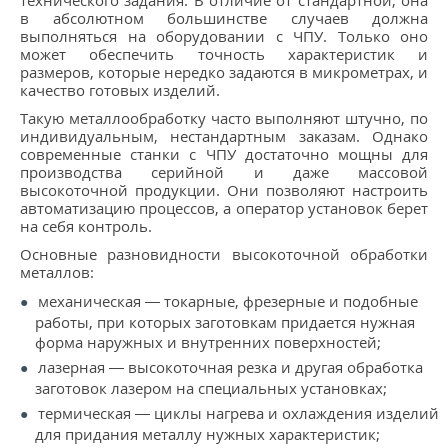
технического задания. В отличие от стандартной, она
КОНТАКТЫ
в абсолютном большинстве случаев должна
выполняться на оборудовании с ЧПУ. Только оно
может обеспечить точность характеристик и
МЕТАЛЛ ВЕЛИКИЙ НОВГОРОД
размеров, которые нередко задаются в микрометрах, и
качество готовых изделий.
Такую металлообработку часто выполняют штучно, по
индивидуальным, нестандартным заказам. Однако
современные станки с ЧПУ достаточно мощны для
производства серийной и даже массовой
высокоточной продукции. Они позволяют настроить
автоматизацию процессов, а оператор установок берет
на себя контроль.
Основные разновидности высокоточной обработки
металлов:
механическая — токарные, фрезерные и подобные
работы, при которых заготовкам придается нужная
форма наружных и внутренних поверхностей;
лазерная — высокоточная резка и другая обработка
заготовок лазером на специальных установках;
термическая — циклы нагрева и охлаждения изделий
для придания металлу нужных характеристик;