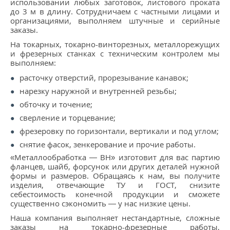
использовании любых заготовок, листового проката
КОНТАКТЫ
до 3 м в длину. Сотрудничаем с частными лицами и
организациями, выполняем штучные и серийные
МЕТАЛЛ ВЕЛИКИЙ НОВГОРОД
заказы.
На токарных, токарно-винторезных, металлорежущих
и фрезерных станках с техническим контролем мы
выполняем:
расточку отверстий, прорезывание канавок;
нарезку наружной и внутренней резьбы;
обточку и точение;
сверление и торцевание;
фрезеровку по горизонтали, вертикали и под углом;
снятие фасок, зенкерование и прочие работы.
«Металлообработка — ВН» изготовит для вас партию
фланцев, шайб, форсунок или других деталей нужной
формы и размеров. Обращаясь к нам, вы получите
изделия, отвечающие ТУ и ГОСТ, снизите
себестоимость конечной продукции и сможете
существенно сэкономить — у нас низкие цены.
Наша компания выполняет нестандартные, сложные
заказы на токарно-фрезерные работы,