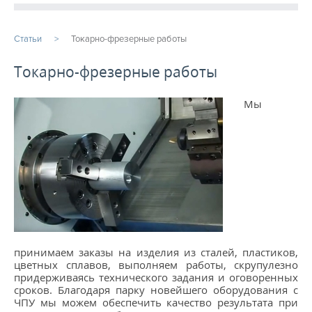
ПРОДУКЦИЯ
Статьи
Токарно-фрезерные работы
ПРОИЗВОДСТВО
Токарно-фрезерные работы
СТАТЬИ
Мы
Расточные работы
Фрезерная обработка
Услуги ЧПУ
Изготовление шестерен на заказ
Услуги металлообработки
принимаем заказы на изделия из сталей, пластиков,
Фрезеровка ЧПУ
цветных сплавов, выполняем работы, скрупулезно
придерживаясь технического задания и оговоренных
...
сроков. Благодаря парку новейшего оборудования с
ЧПУ мы можем обеспечить качество результата при