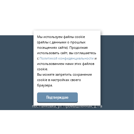
Мы используем файлы cookie
(файлы с данными о прошлых
О компании
посещениях сайта). Продолжая
Услуги
использовать сайт, вы соглашаетесь
с
Политикой конфиденциальности
и
Статьи
использованием нами этих файлов
cookie.
Контакты
Вы можете запретить сохранение
cookie в настройках своего
198084
,
г. Санкт-Петербург
,
браузера.
ул. Киевская д.5
тел.:
+7 (812) 309-49-33
Подтверждаю
173526
,
Новгородская область
,
пос.Панковка, ул. Промышленная, д.1-а
тел.:
+7 (8162) 500-180
mail@metalloobrabotkaspb.ru
Карта сайта