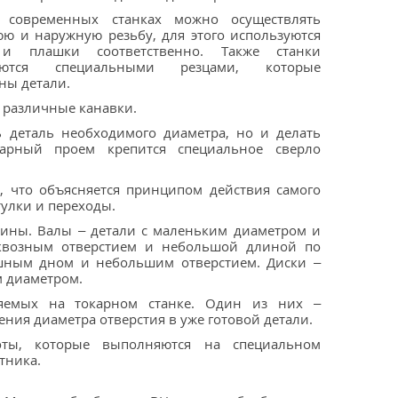
 современных станках можно осуществлять
ю и наружную резьбу, для этого используются
и плашки соответственно. Также станки
туются специальными резцами, которые
ны детали.
 различные канавки.
ь деталь необходимого диаметра, но и делать
арный проем крепится специальное сверло
я, что объясняется принципом действия самого
тулки и переходы.
лины. Валы – детали с маленьким диаметром и
сквозным отверстием и небольшой длиной по
ошным дном и небольшим отверстием. Диски –
м диаметром.
няемых на токарном станке. Один из них –
ения диаметра отверстия в уже готовой детали.
оты, которые выполняются на специальном
тника.