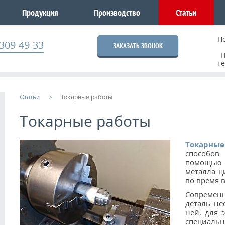
Продукция
Производство
Статьи
Н
309-49-33
ЗАКАЗАТЬ ЗВОНОК
П
т
Статьи
Токарные работы
Токарные работы
Токарные
способов
помощью 
металла 
во время 
Современ
деталь не
ней, для 
специальн