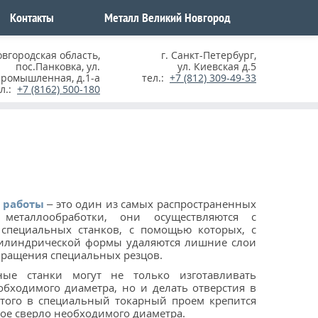
Контакты
Металл Великий Новгород
овгородская область
,
г. Санкт-Петербург
,
пос.Панковка, ул.
ул. Киевская д.5
ромышленная, д.1-а
тел.:
+7 (812) 309-49-33
ел.:
+7 (8162) 500-180
 работы
– это один из самых распространенных
 металлообработки, они осуществляются с
специальных станков, с помощью которых, с
цилиндрической формы удаляются лишние слои
вращения специальных резцов.
ные станки могут не только изготавливать
обходимого диаметра, но и делать отверстия в
этого в специальный токарный проем крепится
ое сверло необходимого диаметра.