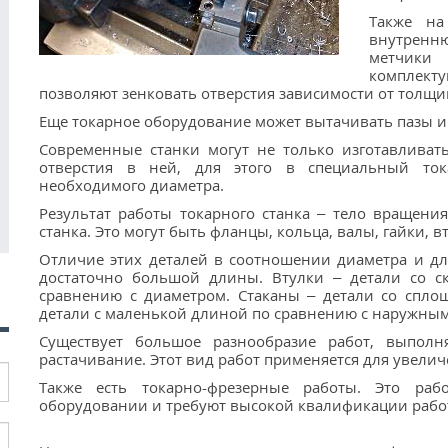
Также на
внутренню
метчики 
комплек
позволяют зенковать отверстия зависимости от толщи
Еще токарное оборудование может вытачивать пазы и
Современные станки могут не только изготавливат
отверстия в ней, для этого в специальный ток
необходимого диаметра.
Результат работы токарного станка – тело вращени
станка. Это могут быть фланцы, кольца, валы, гайки, в
Отличие этих деталей в соотношении диаметра и д
достаточно большой длины. Втулки – детали со 
сравнению с диаметром. Стаканы – детали со спл
детали с маленькой длиной по сравнению с наружны
Существует большое разнообразие работ, выпол
растачивание. Этот вид работ применяется для увелич
Также есть токарно-фрезерные работы. Это раб
оборудовании и требуют высокой квалификации рабо