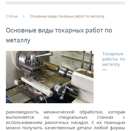
ПРОДУКЦИЯ
Статьи
Основные виды токарных работ по металлу
ПРОИЗВОДСТВО
Основные виды токарных работ по
металлу
СТАТЬИ
Токарные
Расточные работы
работы по
металлу
Фрезерная обработка
—
Услуги ЧПУ
Изготовление шестерен на заказ
Услуги металлообработки
Фрезеровка ЧПУ
разновидность механической обработки, которая
выполняется на специальных станках с
...
использованием различных насадок. С их помощью
можно получить качественные детали любой формы