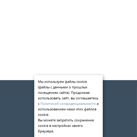
Мы используем файлы cookie
(файлы с данными о прошлых
О компании
посещениях сайта). Продолжая
Услуги
использовать сайт, вы соглашаетесь
с
Политикой конфиденциальности
и
Статьи
использованием нами этих файлов
cookie.
Контакты
Вы можете запретить сохранение
cookie в настройках своего
198084
,
г. Санкт-Петербург
,
браузера.
ул. Киевская д.5