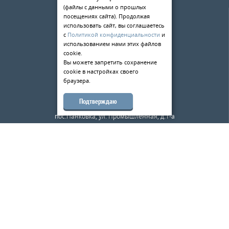
(файлы с данными о прошлых
О компании
посещениях сайта). Продолжая
Услуги
использовать сайт, вы соглашаетесь
с
Политикой конфиденциальности
и
Статьи
использованием нами этих файлов
cookie.
Контакты
Вы можете запретить сохранение
cookie в настройках своего
198084
,
г. Санкт-Петербург
,
браузера.
ул. Киевская д.5
тел.:
+7 (812) 309-49-33
Подтверждаю
173526
,
Новгородская область
,
пос.Панковка, ул. Промышленная, д.1-а
тел.:
+7 (8162) 500-180
mail@metalloobrabotkaspb.ru
Карта сайта
Металл Великий Новгород
© 2026
«Металлообработка — ВН»
—
Металлообработка в Санкт-Петербурге