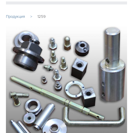
ПРОДУКЦИЯ
Продукция
1259
ПРОИЗВОДСТВО
СТАТЬИ
Расточные работы
Фрезерная обработка
Услуги ЧПУ
Изготовление шестерен на заказ
Услуги металлообработки
Фрезеровка ЧПУ
...