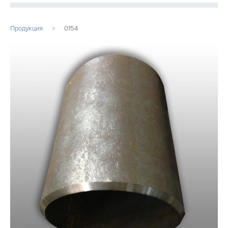
ПРОДУКЦИЯ
Продукция
0154
ПРОИЗВОДСТВО
СТАТЬИ
Расточные работы
Фрезерная обработка
Услуги ЧПУ
Изготовление шестерен на заказ
Услуги металлообработки
Фрезеровка ЧПУ
...