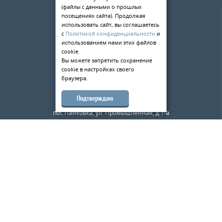
(файлы с данными о прошлых
О компании
посещениях сайта). Продолжая
Услуги
использовать сайт, вы соглашаетесь
с
Политикой конфиденциальности
и
Статьи
использованием нами этих файлов
cookie.
Контакты
Вы можете запретить сохранение
cookie в настройках своего
198084
,
г. Санкт-Петербург
,
браузера.
ул. Киевская д.5
тел.:
+7 (812) 309-49-33
Подтверждаю
173526
,
Новгородская область
,
пос.Панковка, ул. Промышленная, д.1-а
тел.:
+7 (8162) 500-180
mail@metalloobrabotkaspb.ru
Карта сайта
Металл Великий Новгород
© 2026
«Металлообработка — ВН»
—
Металлообработка в Санкт-Петербурге