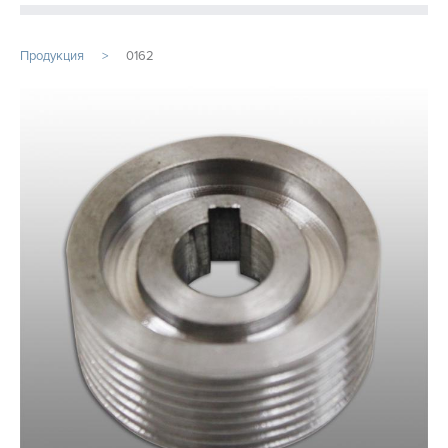
ПРОДУКЦИЯ
Продукция
0162
ПРОИЗВОДСТВО
СТАТЬИ
Расточные работы
Фрезерная обработка
Услуги ЧПУ
Изготовление шестерен на заказ
Услуги металлообработки
Фрезеровка ЧПУ
...