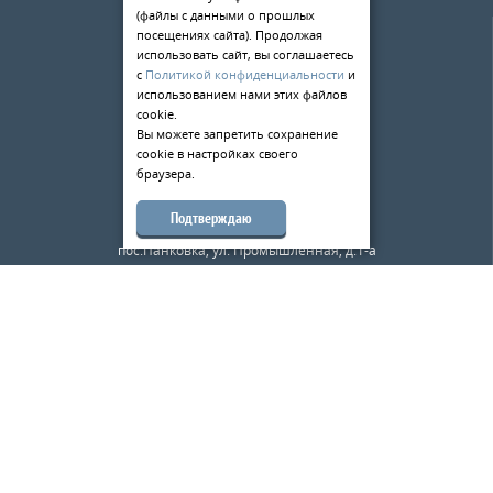
(файлы с данными о прошлых
О компании
посещениях сайта). Продолжая
Услуги
использовать сайт, вы соглашаетесь
с
Политикой конфиденциальности
и
Статьи
использованием нами этих файлов
cookie.
Контакты
Вы можете запретить сохранение
cookie в настройках своего
198084
,
г. Санкт-Петербург
,
браузера.
ул. Киевская д.5
тел.:
+7 (812) 309-49-33
Подтверждаю
173526
,
Новгородская область
,
пос.Панковка, ул. Промышленная, д.1-а
тел.:
+7 (8162) 500-180
mail@metalloobrabotkaspb.ru
Карта сайта
Металл Великий Новгород
© 2026
«Металлообработка — ВН»
—
Металлообработка в Санкт-Петербурге