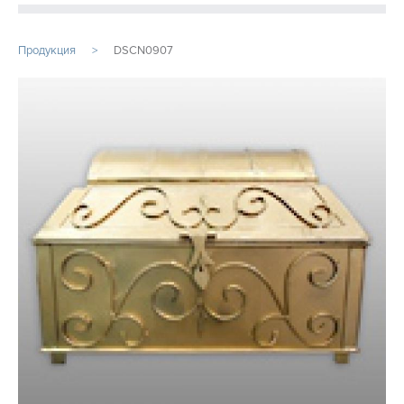
ПРОДУКЦИЯ
Продукция
DSCN0907
ПРОИЗВОДСТВО
СТАТЬИ
Расточные работы
Фрезерная обработка
Услуги ЧПУ
Изготовление шестерен на заказ
Услуги металлообработки
Фрезеровка ЧПУ
...