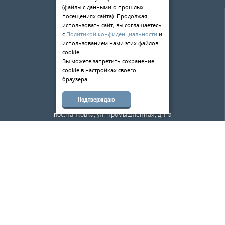
(файлы с данными о прошлых
О компании
посещениях сайта). Продолжая
Услуги
использовать сайт, вы соглашаетесь
с
Политикой конфиденциальности
и
Статьи
использованием нами этих файлов
cookie.
Контакты
Вы можете запретить сохранение
cookie в настройках своего
198084
,
г. Санкт-Петербург
,
браузера.
ул. Киевская д.5
тел.:
+7 (812) 309-49-33
Подтверждаю
173526
,
Новгородская область
,
пос.Панковка, ул. Промышленная, д.1-а
тел.:
+7 (8162) 500-180
mail@metalloobrabotkaspb.ru
Карта сайта
Металл Великий Новгород
© 2026
«Металлообработка — ВН»
—
Металлообработка в Санкт-Петербурге