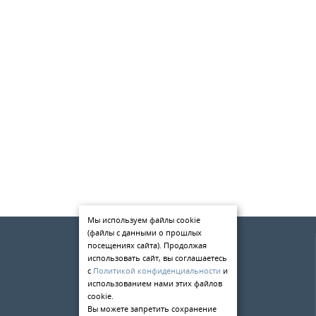
КОНТАКТЫ
МЕТАЛЛ ВЕЛИКИЙ НОВГОРОД
Мы используем файлы cookie
(файлы с данными о прошлых
О компании
посещениях сайта). Продолжая
Услуги
использовать сайт, вы соглашаетесь
с
Политикой конфиденциальности
и
Статьи
использованием нами этих файлов
cookie.
Контакты
Вы можете запретить сохранение